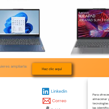
ieres ampliarla:
Haz clic aquí
Linkedin
Para ofrece
almacenar y
Correo
tecnologías
las identifi